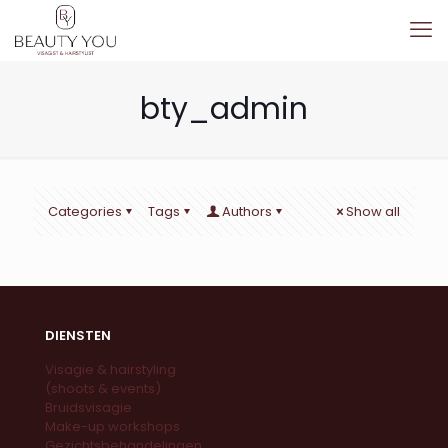
bty_admin
Categories
Tags
Authors
Show all
DIENSTEN
Visagie & hairstyling
(shoots & events)
Bruidsvisagie
Make-up workshops
Gezichtsbehandelingen