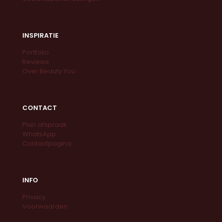
INSPIRATIE
Portfolio
Reviews
Over Beauty You
CONTACT
Plan afspraak
WhatsApp
Contactpagina
INFO
Privacy
Voorwaarden