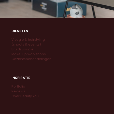
DIENSTEN
Visagie & hairstyling
(shoots & events)
Bruidsvisagie
Make-up workshops
Gezichtsbehandelingen
INSPIRATIE
Portfolio
Reviews
Over Beauty You