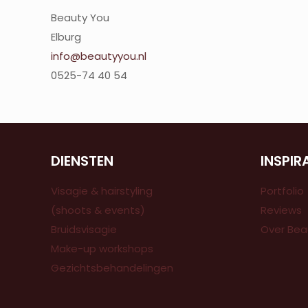
Beauty You
Elburg
info@beautyyou.nl
0525-74 40 54
DIENSTEN
INSPIR
Visagie & hairstyling
Portfolio
(shoots & events)
Reviews
Bruidsvisagie
Over Bea
Make-up workshops
Gezichtsbehandelingen