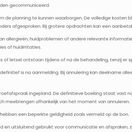
orden gecommuniceerd.
m de planning te kunnen waarborgen. De volledige kosten bli
anders afgesproken. Bij grotere opdrachten kan een aanbetal
 van allergieën, huidproblemen of andere relevante informat
s of huidirritaties.
es of letsel ontstaan tijdens of na de behandeling, tenzij er 
finitief is na aanmelding. Bij annulering kan deelname allee
proefafspraak ingepland. De definitieve boeking staat vast 
ich meebrengen afhankelijk van het moment van annuleren.
n hebben een beperkte geldigheid zoals vermeld op de bon.
en uitsluitend gebruikt voor communicatie en afspraken, zo