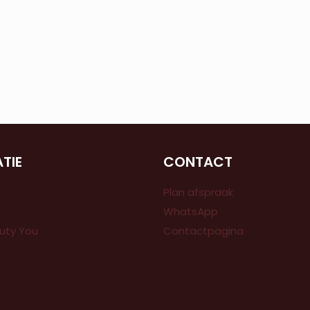
ATIE
CONTACT
Plan afspraak
WhatsApp
uty You
Contactpagina