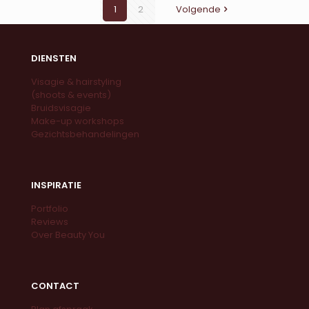
1
2
Volgende
DIENSTEN
Visagie & hairstyling
(shoots & events)
Bruidsvisagie
Make-up workshops
Gezichtsbehandelingen
INSPIRATIE
Portfolio
Reviews
Over Beauty You
CONTACT